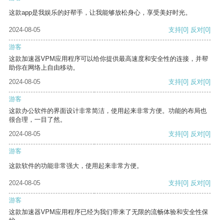
这款app是我娱乐的好帮手，让我能够放松身心，享受美好时光。
2024-08-05
支持
[0]
反对
[0]
游客
这款加速器VPM应用程序可以给你提供最高速度和安全性的连接，并帮
助你在网络上自由移动。
2024-08-05
支持
[0]
反对
[0]
游客
这款办公软件的界面设计非常简洁，使用起来非常方便。功能的布局也
很合理，一目了然。
2024-08-05
支持
[0]
反对
[0]
游客
这款软件的功能非常强大，使用起来非常方便。
2024-08-05
支持
[0]
反对
[0]
游客
这款加速器VPM应用程序已经为我们带来了无限的流畅体验和安全性保