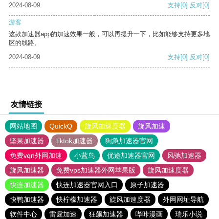
2024-08-09
支持
[0]
反对
[0]
游客
这款加速器app的加速效果一般，可以再提升一下，比如能够支持更多地
区的线路。
2024-08-09
支持
[0]
反对
[0]
友情链接
网站地图
QuickQ
旋风加速度器
旋风加速
坚果加速器
tiktok加速器
狗急加速器官网
免费vqn外网加速
小蓝鸟
优途加速器官网
风驰加速器
旋风加速器
免费vps加速器外网苹果版
旋风加速度器
快连加速器
快连加速器官网入口
原子加速器
快鸭加速器
快柠檬加速器
旋风加速度器
外网网址导航
软件中心
雷霆加速
狂飙加速器
哔咔漫画
瑞乐小说