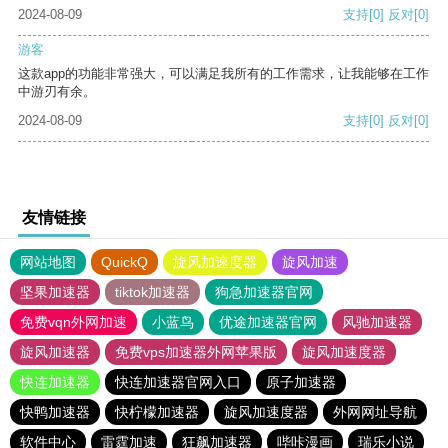
2024-08-09
支持
[0]
反对
[0]
游客
这款app的功能非常强大，可以满足我所有的工作需求，让我能够在工作
中游刃有余。
2024-08-09
支持
[0]
反对
[0]
友情链接
网站地图
QuickQ
旋风加速度器
旋风加速
坚果加速器
tiktok加速器
狗急加速器官网
免费vqn外网加速
小蓝鸟
优途加速器官网
风驰加速器
旋风加速器
免费vps加速器外网苹果版
旋风加速度器
快连加速器
快连加速器官网入口
原子加速器
快鸭加速器
快柠檬加速器
旋风加速度器
外网网址导航
软件中心
雷霆加速
狂飙加速器
哔咔漫画
瑞乐小说