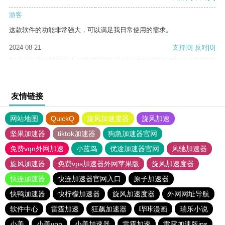
游客
这款软件的功能非常强大，可以满足我日常使用的需求。
2024-08-21
支持
[0]
反对
[0]
友情链接
网站地图
QuickQ
旋风加速度器
旋风加速
坚果加速器
tiktok加速器
狗急加速器官网
免费vqn外网加速
小蓝鸟
优途加速器官网
风驰加速器
旋风加速器
免费vps加速器外网苹果版
旋风加速度器
快连加速器
快连加速器官网入口
原子加速器
快鸭加速器
快柠檬加速器
旋风加速度器
外网网址导航
软件中心
雷霆加速
狂飙加速器
哔咔漫画
瑞乐小说
小美
小美vpn
小美加速器
雷霆加速
雷霆加速版ins