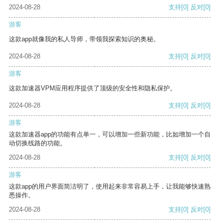
2024-08-28
支持
[0]
反对
[0]
游客
这款app就像我的私人导师，带领我探索知识的奥秘。
2024-08-28
支持
[0]
反对
[0]
游客
这款加速器VPM应用程序提供了顶级的安全性和隐私保护。
2024-08-28
支持
[0]
反对
[0]
游客
这款加速器app的功能有点单一，可以增加一些新功能，比如增加一个自
动切换线路的功能。
2024-08-28
支持
[0]
反对
[0]
游客
这款app的用户界面简洁明了，使用起来非常容易上手，让我能够快速熟
悉操作。
2024-08-28
支持
[0]
反对
[0]