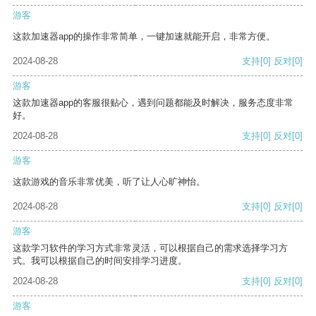
游客
这款加速器app的操作非常简单，一键加速就能开启，非常方便。
2024-08-28
支持
[0]
反对
[0]
游客
这款加速器app的客服很贴心，遇到问题都能及时解决，服务态度非常
好。
2024-08-28
支持
[0]
反对
[0]
游客
这款游戏的音乐非常优美，听了让人心旷神怡。
2024-08-28
支持
[0]
反对
[0]
游客
这款学习软件的学习方式非常灵活，可以根据自己的需求选择学习方
式。我可以根据自己的时间安排学习进度。
2024-08-28
支持
[0]
反对
[0]
游客