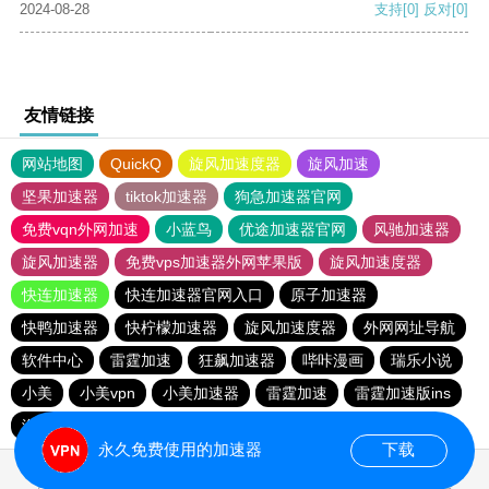
2024-08-28
支持
[0]
反对
[0]
友情链接
网站地图
QuickQ
旋风加速度器
旋风加速
坚果加速器
tiktok加速器
狗急加速器官网
免费vqn外网加速
小蓝鸟
优途加速器官网
风驰加速器
旋风加速器
免费vps加速器外网苹果版
旋风加速度器
快连加速器
快连加速器官网入口
原子加速器
快鸭加速器
快柠檬加速器
旋风加速度器
外网网址导航
软件中心
雷霆加速
狂飙加速器
哔咔漫画
瑞乐小说
小美
小美vpn
小美加速器
雷霆加速
雷霆加速版ins
海鸥加速度
雷霆加速下载
海鸥加速器下载
永久免费使用的加速器
下载
0.016711s