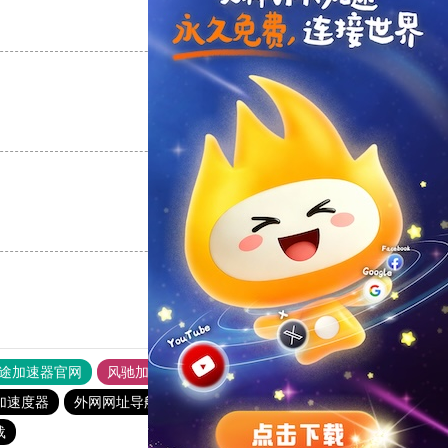
支持
[0]
反对
[0]
支持
[0]
反对
[0]
支持
[0]
反对
[0]
途加速器官网
风驰加速器
旋风加速器
加速度器
外网网址导航
软件中心
雷霆加速
狂飙加速器
载