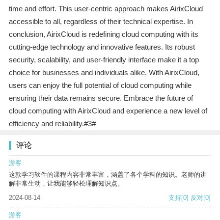
time and effort. This user-centric approach makes AirixCloud
accessible to all, regardless of their technical expertise. In
conclusion, AirixCloud is redefining cloud computing with its
cutting-edge technology and innovative features. Its robust
security, scalability, and user-friendly interface make it a top
choice for businesses and individuals alike. With AirixCloud,
users can enjoy the full potential of cloud computing while
ensuring their data remains secure. Embrace the future of
cloud computing with AirixCloud and experience a new level of
efficiency and reliability.#3#
评论
游客
这款学习软件的课程内容非常丰富，涵盖了各个学科的知识。老师的讲
解非常生动，让我能够轻松理解知识点。
2024-08-14
支持
[0]
反对
[0]
游客